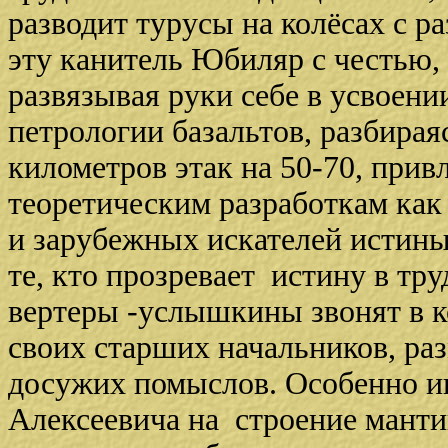
разводит турусы на колёсах с ра
эту канитель Юбиляр с честью, 
развязывая руки себе в усвоени
петрологии базальтов, разбираяс
километров этак на 50-70, прив
теоретическим разработкам как 
и зарубежных искателей истины
те, кто прозревает истину в тру
вертеры -услышкины звонят в к
своих старших начальников, ра
досужих помыслов. Особенно и
Алексеевича на строение манти