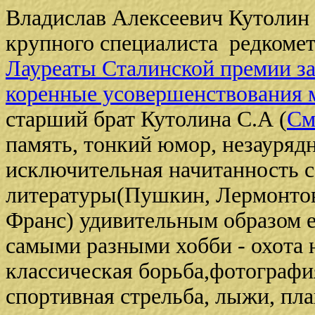
Владислав Алексеевич Кутолин р
крупного специалиста редкоме
Лауреаты Сталинской премии з
коренные усовершенствования 
старший брат Кутолина С.А (
См
память, тонкий юмор, незауряд
исключительная начитанность c
литературы(Пушкин, Лермонтов
Франс) удивительным образом е
самыми разными хобби - охота 
классическая борьба,фотографи
спортивная стрельба, лыжи, пла