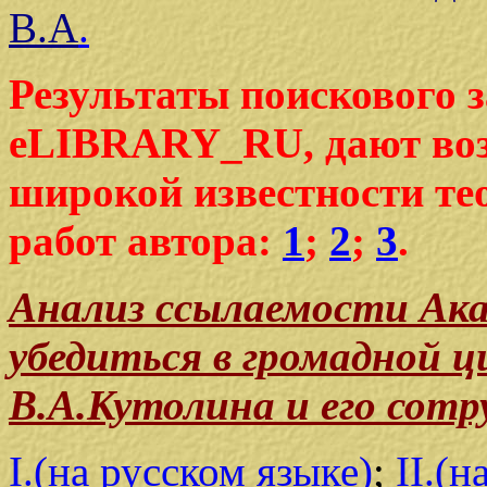
В.А
.
Результаты поискового 
eLIBRARY_RU, дают воз
широкой известности те
работ автора:
1
;
2
;
3
.
Анализ ссылаемости Ака
убедиться в громадной 
В.А.Кутолина и его сотр
I.(на русском языке)
;
II.(н