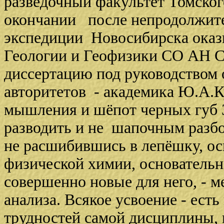
разведочный факультет Томског
окончании после непродолжите
экспедиции Новосибирска оказ
Геологии и Геофизики СО АН С
диссертацию под руководством
авторитетов - академика Ю.А.К
мышления и шёпот черных губ 
разводить и не шапочным разбо
не расшибившись в лепёшку, ос
физической химии, основатель
совершенно новые для него, - м
анализа. Всякое усвоение - ест
трудностей самой дисциплины, н