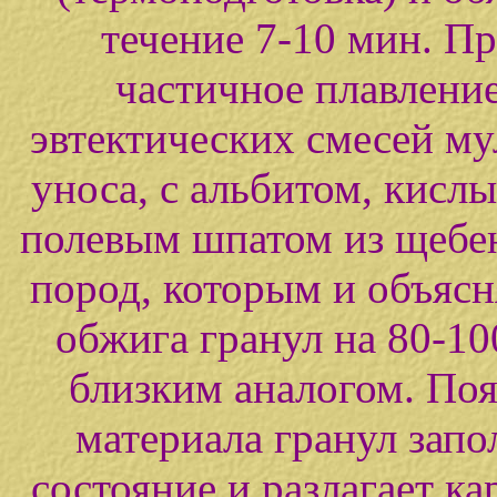
течение 7-10 мин. П
частичное плавление
эвтектических смесей му
уноса, с альбитом, кисл
полевым шпатом из щебе
пород, которым и объяс
обжига гранул на 80-10
близким аналогом. По
материала гранул запо
состояние и разлагает к