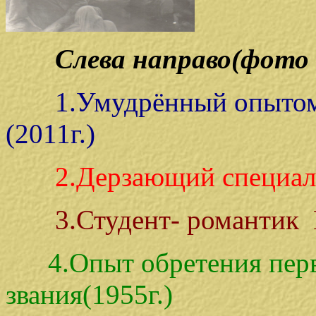
Слева направо(фото 
1.Умудрённый опыто
(2011г.)
2.Дерзающий специали
3.Студент- романтик
4.Опыт обретения пер
звания(1955г.)