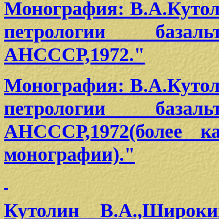
Монография: В.А.Куто
петрологии базальто
АНСССР,1972."
Монография: В.А.Куто
петрологии базальто
АНСССР,1972(более к
монографии)."
Кутолин В.А.,Широк