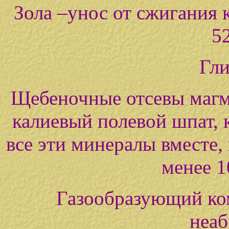
Зола –унос от сжигания
52
Гли
Щебеночные отсевы магм
калиевый полевой шпат, 
все эти минералы вместе,
менее 1
Газообразующий ко
неа